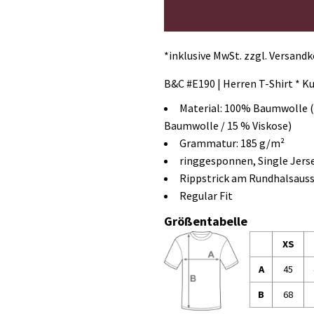
*
inklusive MwSt. zzgl. Versand
B&C #E190 | Herren T-Shirt * K
Material:
100% Baumwolle
Baumwolle / 15 % Viskose)
Grammatur:
185 g/m²
ringgesponnen, Single Jers
Rippstrick am Rundhalsauss
Regular Fit
Größentabelle
XS
A
45
B
68