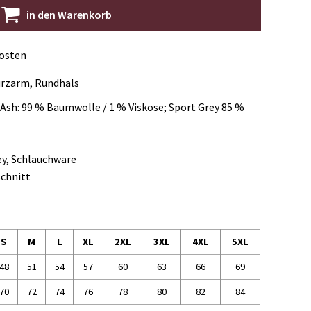
in den Warenkorb
kosten
urzarm, Rundhals
(Ash: 99 % Baumwolle / 1 % Viskose; Sport Grey 85 %
ey, Schlauchware
chnitt
S
M
L
XL
2XL
3XL
4XL
5XL
48
51
54
57
60
63
66
69
70
72
74
76
78
80
82
84