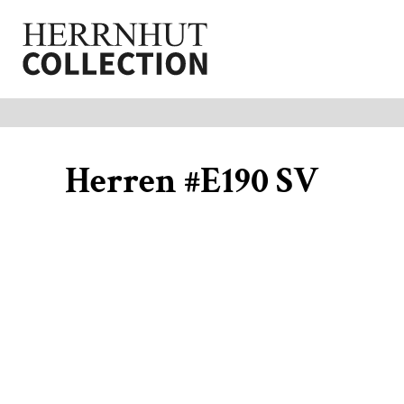
Collection
Herrnhuter SV 90
Anmelden
Registrieren
Herren #E190 SV
Warenkorb: 0 Artikel