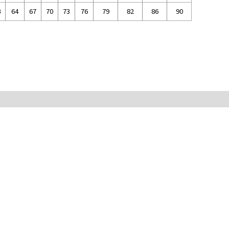
B
64
67
70
73
76
79
82
86
90