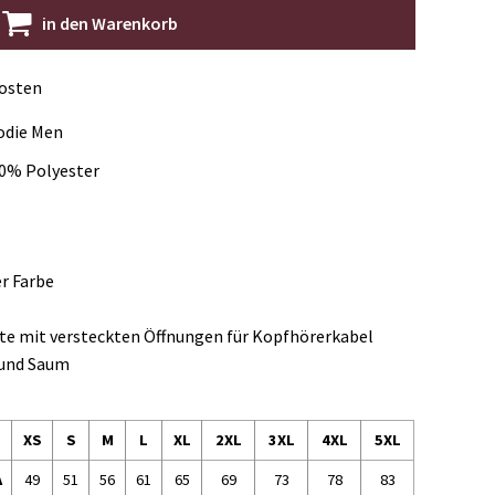
in den Warenkorb
kosten
odie Men
0% Polyester
r Farbe
te mit versteckten Öffnungen für Kopfhörerkabel
 und Saum
XS
S
M
L
XL
2XL
3XL
4XL
5XL
A
49
51
56
61
65
69
73
78
83